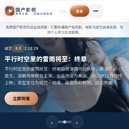
国产影视
注册
登录
免费点播 · 热播正版高清
免费国产影视作品在线观看——
免费国产影视作品在线观看
：汇聚热播国产电视剧、电影与综艺高清资源，仅
供个人学习交流使用。
综艺
8.0
2:18:29
平行时空里的雷雨将至：终章
平行时空里的雷雨将至：终章由导演魏书钧执导，弗洛伦丝·
皮尤、梁朝伟等联合主演，出品地区为美国，2022年12月院线
上映；类型定位为综艺·动漫，画面色彩鲜明。适合检索「美
国动漫」「2022高分综艺」等相关关键词。
立即观看
‹
›