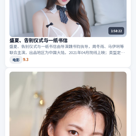
1:58:22
盛夏、告别仪式与一纸书信
盛夏、告别仪式与一纸书信由导演魏书钧执导，周冬雨、马伊琍等
联合主演，出品地区为中国大陆，2021年04月院线上映；类型定位
为电影·科幻，世界观设定严谨。适合检索「中国大陆科幻」
9.3
电影
「2021高分电影」等相关关键词。