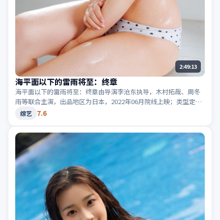
2:49:13
海平面以下的雷雨将至：终章
海平面以下的雷雨将至：终章由导演李沧东执导，木村拓哉、周冬
雨等联合主演，出品地区为日本，2022年06月院线上映；类型定位
为综艺·喜剧，轻快节奏与生活化笑点。适合检索「日本喜剧」
7.6
综艺
「2022高分综艺」等相关关键词。