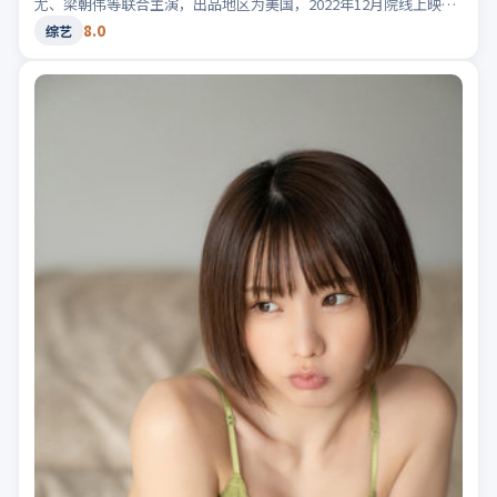
尤、梁朝伟等联合主演，出品地区为美国，2022年12月院线上映；
类型定位为综艺·动漫，画面色彩鲜明。适合检索「美国动漫」
8.0
综艺
「2022高分综艺」等相关关键词。