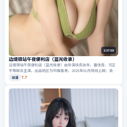
2:37:50
边境驿站午夜便利店（蓝光收录）
边境驿站午夜便利店（蓝光收录）由导演徐克执导，雷佳音、河正
宇等联合主演，出品地区为中国香港，2025年01月院线上映；类型
定位为动漫·惊悚，音效与剪辑节奏凌厉。适合检索「中国香港惊
7.7
动漫
悚」「2025高分动漫」等相关关键词。