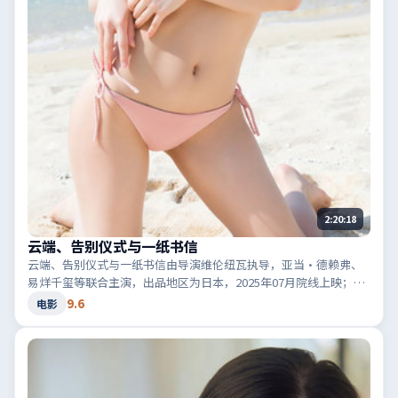
2:20:18
云端、告别仪式与一纸书信
云端、告别仪式与一纸书信由导演维伦纽瓦执导，亚当·德赖弗、
易烊千玺等联合主演，出品地区为日本，2025年07月院线上映；类
型定位为电影·喜剧，轻快节奏与生活化笑点。适合检索「日本喜
9.6
电影
剧」「2025高分电影」等相关关键词。