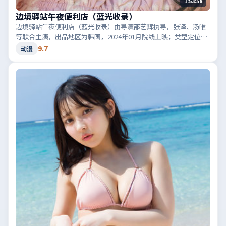
1:53:58
边境驿站午夜便利店（蓝光收录）
边境驿站午夜便利店（蓝光收录）由导演邵艺辉执导，张译、汤唯
等联合主演，出品地区为韩国，2024年01月院线上映；类型定位为
动漫·惊悚，音效与剪辑节奏凌厉。适合检索「韩国惊悚」「2024
9.7
动漫
高分动漫」等相关关键词。