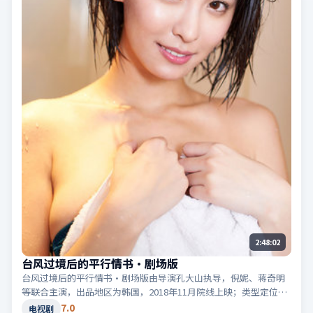
2:48:02
台风过境后的平行情书·剧场版
台风过境后的平行情书·剧场版由导演孔大山执导，倪妮、蒋奇明
等联合主演，出品地区为韩国，2018年11月院线上映；类型定位为
电视剧·爱情，关于错过与重逢。适合检索「韩国爱情」「2018高
7.0
电视剧