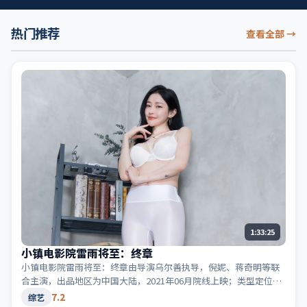
热门推荐
查看全部
→
1:33:25
小镇电影院雷雨将至：终章
小镇电影院雷雨将至：终章由导演乌尔善执导，倪妮、蒋奇明等联
合主演，出品地区为中国大陆，2021年06月院线上映；类型定位为
综艺·犯罪，黑白两道博弈。适合检索「中国大陆犯罪」「2021高
7.2
综艺