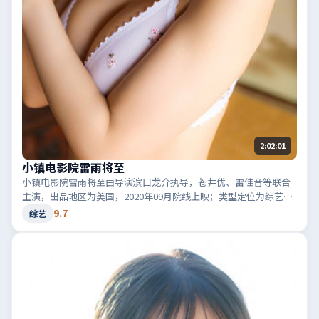
2:02:01
小镇电影院雷雨将至
小镇电影院雷雨将至由导演滨口龙介执导，苍井优、雷佳音等联合
主演，出品地区为美国，2020年09月院线上映；类型定位为综艺·
犯罪，黑白两道博弈。适合检索「美国犯罪」「2020高分综艺」等
9.7
综艺
相关关键词。